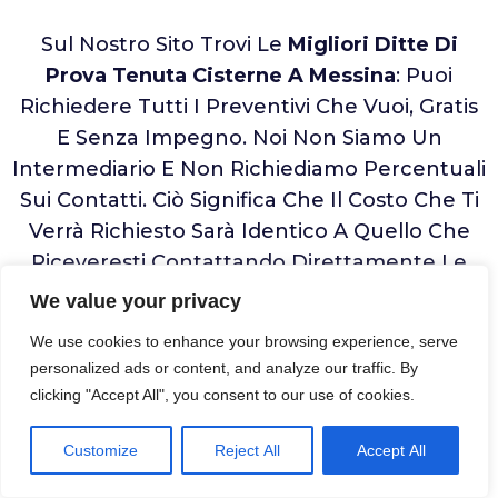
Sul Nostro Sito Trovi Le
Migliori Ditte Di
Prova Tenuta Cisterne A Messina
: Puoi
Richiedere Tutti I Preventivi Che Vuoi, Gratis
E Senza Impegno. Noi Non Siamo Un
Intermediario E Non Richiediamo Percentuali
Sui Contatti. Ciò Significa Che Il Costo Che Ti
Verrà Richiesto Sarà Identico A Quello Che
Riceveresti Contattando Direttamente Le
Aziende. Solo Che Con Noi È Molto Più
We value your privacy
Semplice E Veloce!
We use cookies to enhance your browsing experience, serve
personalized ads or content, and analyze our traffic. By
clicking "Accept All", you consent to our use of cookies.
Controllo E Misura
Spessore Lamiere
Customize
Reject All
Accept All