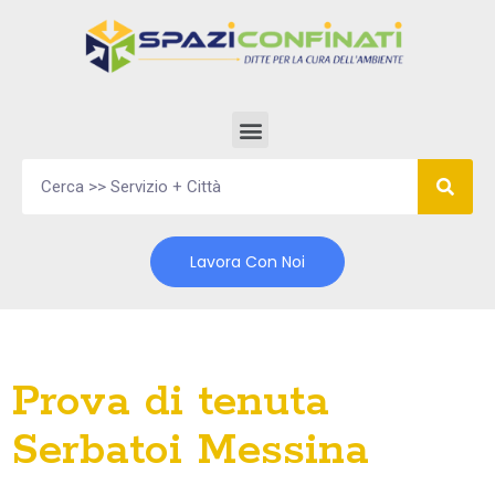
Vai
al
contenuto
Lavora Con Noi
Prova di tenuta
Serbatoi Messina