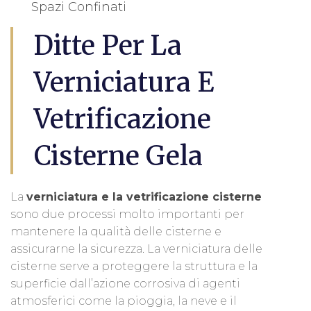
Spazi Confinati
Ditte Per La
Verniciatura E
Vetrificazione
Cisterne Gela
La
verniciatura e la vetrificazione cisterne
sono due processi molto importanti per
mantenere la qualità delle cisterne e
assicurarne la sicurezza. La verniciatura delle
cisterne serve a proteggere la struttura e la
superficie dall’azione corrosiva di agenti
atmosferici come la pioggia, la neve e il