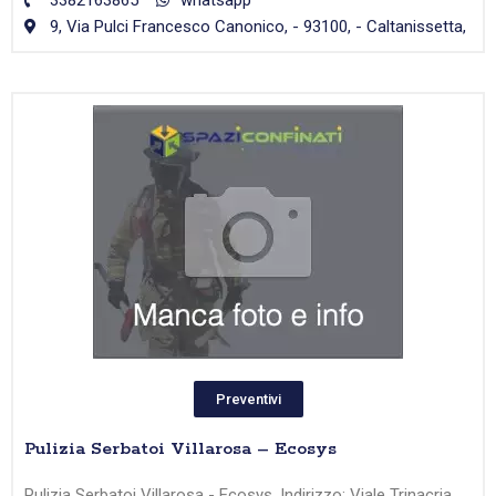
3382163865
whatsapp
9, Via Pulci Francesco Canonico, - 93100, - Caltanissetta,
Preventivi
Pulizia Serbatoi Villarosa – Ecosys
Pulizia Serbatoi Villarosa - Ecosys, Indirizzo: Viale Trinacria,