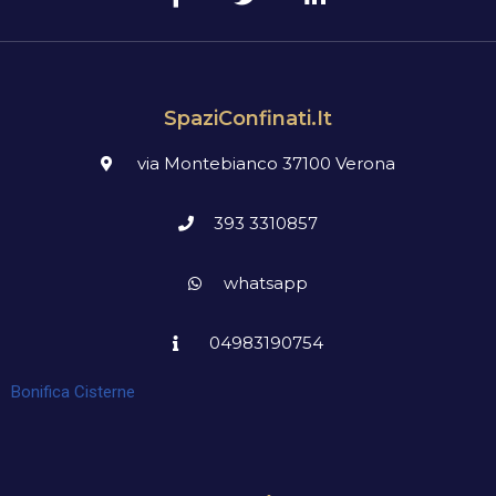
SpaziConfinati.it
via Montebianco 37100 Verona
393 3310857
whatsapp
04983190754
Bonifica Cisterne