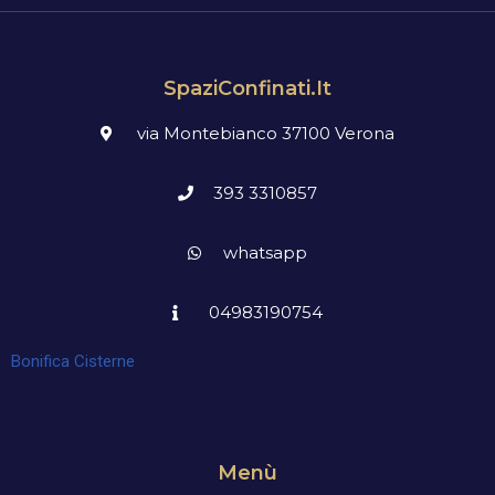
SpaziConfinati.it
via Montebianco 37100 Verona
393 3310857
whatsapp
04983190754
Bonifica Cisterne
Menù