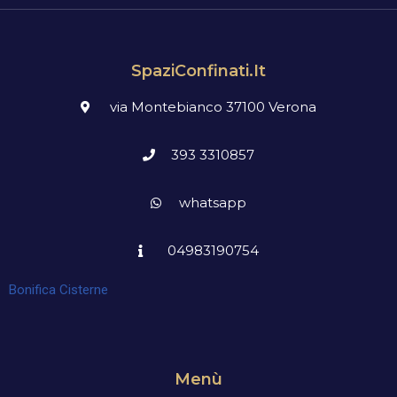
SpaziConfinati.it
via Montebianco 37100 Verona
393 3310857
whatsapp
04983190754
Bonifica Cisterne
Menù